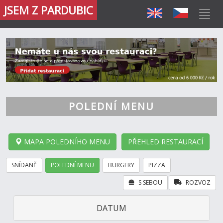
JSEM Z PARDUBIC
POLEDNÍ MENU
MAPA POLEDNÍHO MENU
PŘEHLED RESTAURACÍ
SNÍDANĚ
POLEDNÍ MENU
BURGERY
PIZZA
S SEBOU
ROZVOZ
DATUM