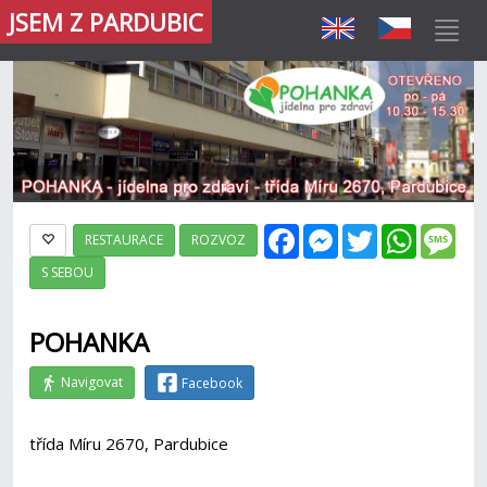
JSEM Z PARDUBIC
Facebook
Messenger
Twitter
WhatsAp
Mes
RESTAURACE
ROZVOZ
S SEBOU
POHANKA
Navigovat
Facebook
třída Míru 2670, Pardubice