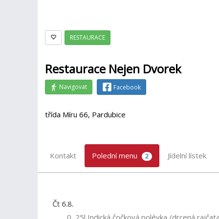
RESTAURACE
Restaurace Nejen Dvorek
Navigovat
Facebook
třída Míru 66, Pardubice
Kontakt
Polední menu
Jídelní lístek
2
Čt 6.8.
0, 25l Indická čočková polévka /drcená rajčat