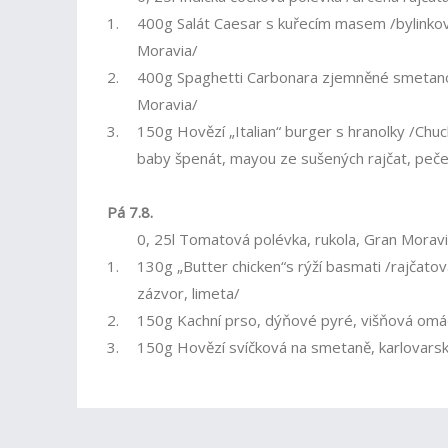
1.
400g Salát Caesar s kuřecím masem /bylinkov
Moravia/
2.
400g Spaghetti Carbonara zjemněné smetanou
Moravia/
3.
150g Hovězí „Italian“ burger s hranolky /Chuc
baby špenát, mayou ze sušených rajčat, peč
Pá 7.8.
0, 25l Tomatová polévka, rukola, Gran Morav
1.
130g „Butter chicken“s rýží basmati /rajčatov
zázvor, limeta/
2.
150g Kachní prso, dýňové pyré, višňová omá
3.
150g Hovězí svíčková na smetaně, karlovarské 