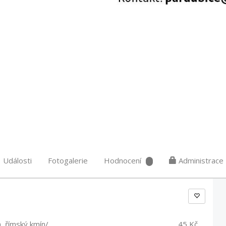
Události
Fotogalerie
Hodnocení
Administrace
a, římský kmín/
45 Kč