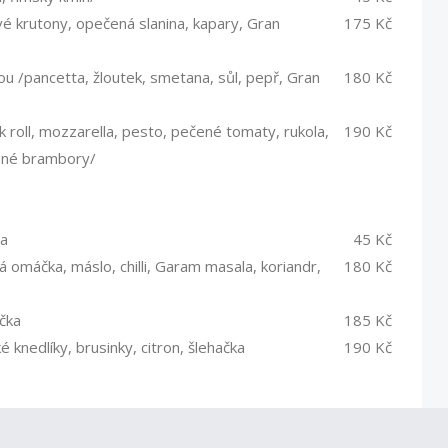
é krutony, opečená slanina, kapary, Gran
175 Kč
 /pancetta, žloutek, smetana, sůl, pepř, Gran
180 Kč
k roll, mozzarella, pesto, pečené tomaty, rukola,
190 Kč
ené brambory/
ia
45 Kč
á omáčka, máslo, chilli, Garam masala, koriandr,
180 Kč
čka
185 Kč
knedlíky, brusinky, citron, šlehačka
190 Kč