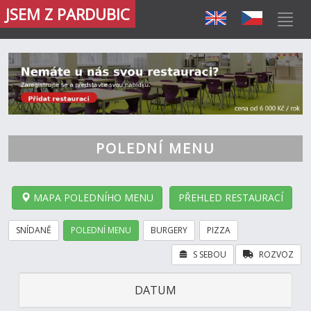
JSEM Z PARDUBIC
POLEDNÍ MENU
MAPA POLEDNÍHO MENU
PŘEHLED RESTAURACÍ
SNÍDANĚ
POLEDNÍ MENU
BURGERY
PIZZA
S SEBOU
ROZVOZ
DATUM