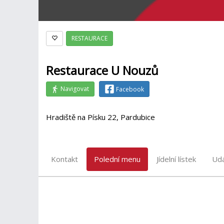
RESTAURACE
Restaurace U Nouzů
Navigovat
Facebook
Hradiště na Písku 22, Pardubice
Kontakt
Polední menu
Jídelní lístek
Udá