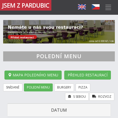
JSEM Z PARDUBIC
POLEDNÍ MENU
MAPA POLEDNÍHO MENU
PŘEHLED RESTAURACÍ
SNÍDANĚ
POLEDNÍ MENU
BURGERY
PIZZA
S SEBOU
ROZVOZ
DATUM