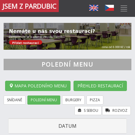
JSEM Z PARDUBIC
POLEDNÍ MENU
MAPA POLEDNÍHO MENU
PŘEHLED RESTAURACÍ
SNÍDANĚ
POLEDNÍ MENU
BURGERY
PIZZA
S SEBOU
ROZVOZ
DATUM