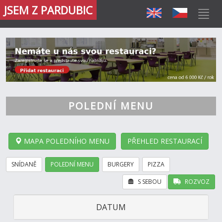
JSEM Z PARDUBIC
POLEDNÍ MENU
MAPA POLEDNÍHO MENU
PŘEHLED RESTAURACÍ
SNÍDANĚ
POLEDNÍ MENU
BURGERY
PIZZA
S SEBOU
ROZVOZ
DATUM