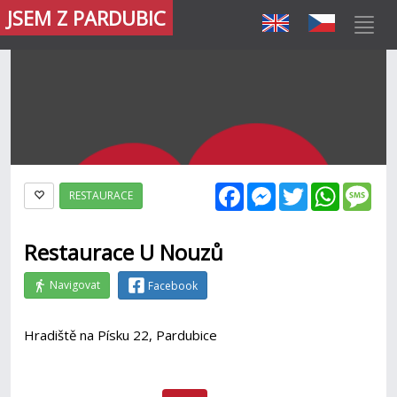
JSEM Z PARDUBIC
Facebook
Messenger
Twitter
WhatsAp
Mes
RESTAURACE
Restaurace U Nouzů
Navigovat
Facebook
Hradiště na Písku 22, Pardubice