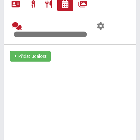
+ Přidat událost
---