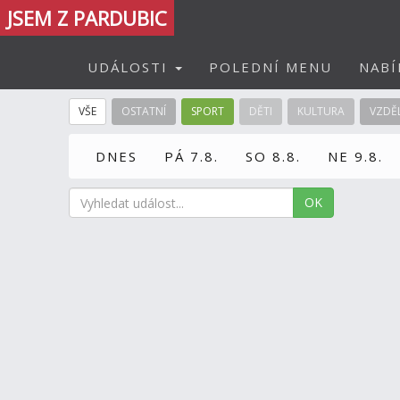
JSEM Z PARDUBIC
UDÁLOSTI
POLEDNÍ MENU
NABÍ
VŠE
OSTATNÍ
SPORT
DĚTI
KULTURA
VZDĚ
DNES
PÁ 7.8.
SO 8.8.
NE 9.8.
OK