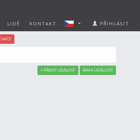
LIDÉ
KONTAKT
PŘIHLÁSIT
 AKCE
+ PŘIDAT UDÁLOST
MAPA UDÁLOSTÍ