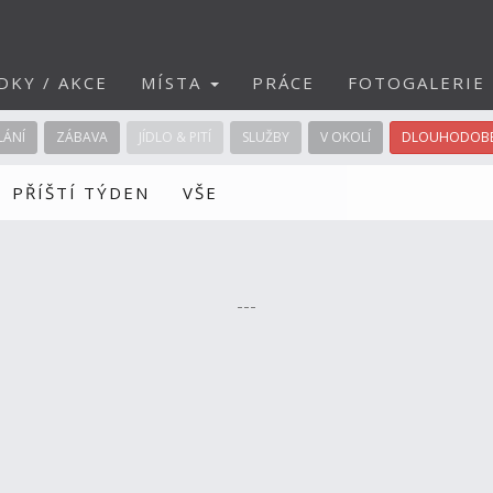
DKY / AKCE
MÍSTA
PRÁCE
FOTOGALERIE
LÁNÍ
ZÁBAVA
JÍDLO & PITÍ
SLUŽBY
V OKOLÍ
DLOUHODOBÉ
PŘÍŠTÍ TÝDEN
VŠE
---