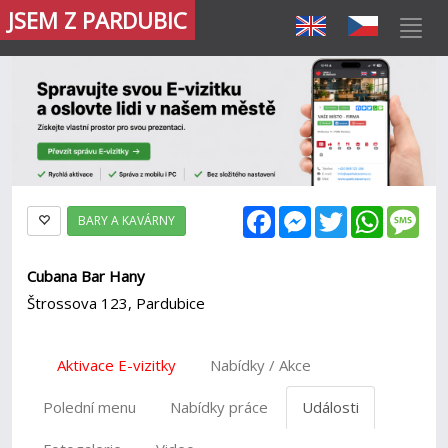
JSEM Z PARDUBIC
Facebook
Messenger
Twitter
WhatsAp
Mes
BARY A KAVÁRNY
Cubana Bar Hany
Štrossova 123, Pardubice
Aktivace E-vizitky
Nabídky / Akce
Polední menu
Nabídky práce
Události