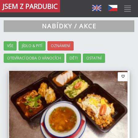
JSEM Z PARDUBIC
NABÍDKY / AKCE
VŠE
JÍDLO & PITÍ
OZNÁMENÍ
OTEVÍRACÍ DOBA O VÁNOCÍCH
DĚTI
OSTATNÍ