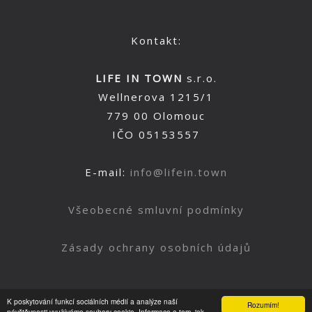
Kontakt:
LIFE IN TOWN
s.r.o.
Wellnerova 1215/1
779 00 Olomouc
IČO 05153557
E-mail:
info@lifein.town
Všeobecné smluvní podmínky
Zásady ochrany osobních údajů
K poskytování funkcí sociálních médií a analýze naší
Rozumím!
návštěvnosti využíváme soubory cookie. Informace o tom, jak