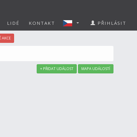
LIDÉ
KONTAKT
PŘIHLÁSIT
 AKCE
+ PŘIDAT UDÁLOST
MAPA UDÁLOSTÍ