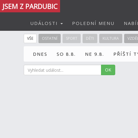
JSEM Z PARDUBIC
UDÁLOSTI
POLEDNÍ MENU
NABÍ
VŠE
OSTATNÍ
SPORT
DĚTI
KULTURA
VZDĚ
DNES
SO 8.8.
NE 9.8.
PŘÍŠTÍ 
OK