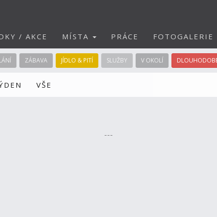
DKY / AKCE
MÍSTA
PRÁCE
FOTOGALERIE
LÁNÍ
ZÁBAVA
JÍDLO & PITÍ
SLUŽBY
V OKOLÍ
DLOUHODOBÉ
TÝDEN
VŠE
---