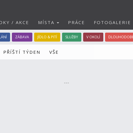
DKY / AKCE
MÍSTA
PRÁCE
FOTOGALERIE
LÁNÍ
ZÁBAVA
JÍDLO & PITÍ
SLUŽBY
V OKOLÍ
DLOUHODOBÉ
PŘÍŠTÍ TÝDEN
VŠE
---