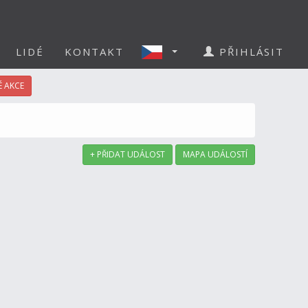
LIDÉ
KONTAKT
PŘIHLÁSIT
 AKCE
+ PŘIDAT UDÁLOST
MAPA UDÁLOSTÍ