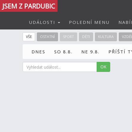
JSEM Z PARDUBIC
UDÁLOSTI
POLEDNÍ MENU
NABÍ
VŠE
OSTATNÍ
SPORT
DĚTI
KULTURA
VZDĚ
DNES
SO 8.8.
NE 9.8.
PŘÍŠTÍ 
OK