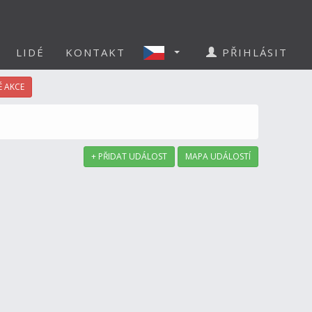
LIDÉ
KONTAKT
PŘIHLÁSIT
 AKCE
+ PŘIDAT UDÁLOST
MAPA UDÁLOSTÍ