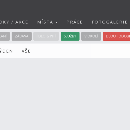
DKY / AKCE
MÍSTA
PRÁCE
FOTOGALERIE
LÁNÍ
ZÁBAVA
JÍDLO & PITÍ
SLUŽBY
V OKOLÍ
DLOUHODOBÉ
TÝDEN
VŠE
---