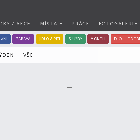
DKY / AKCE
MÍSTA
PRÁCE
FOTOGALERIE
LÁNÍ
ZÁBAVA
JÍDLO & PITÍ
SLUŽBY
V OKOLÍ
DLOUHODOBÉ
TÝDEN
VŠE
---