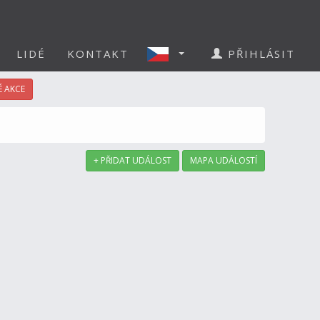
LIDÉ
KONTAKT
PŘIHLÁSIT
 AKCE
+ PŘIDAT UDÁLOST
MAPA UDÁLOSTÍ