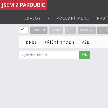
JSEM Z PARDUBIC
UDÁLOSTI
POLEDNÍ MENU
NABÍ
VŠE
OSTATNÍ
SPORT
DĚTI
KULTURA
VZDĚ
DNES
PŘÍŠTÍ TÝDEN
VŠE
OK