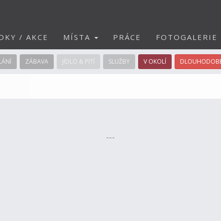
DKY / AKCE
MÍSTA
PRÁCE
FOTOGALERIE
LÁNÍ
ZÁBAVA
JÍDLO & PITÍ
SLUŽBY
V OKOLÍ
DLOUHODOBÉ
---