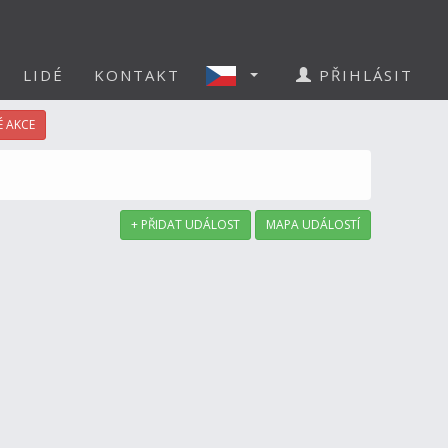
LIDÉ
KONTAKT
PŘIHLÁSIT
 AKCE
+ PŘIDAT UDÁLOST
MAPA UDÁLOSTÍ