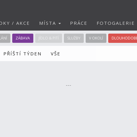
DKY / AKCE
MÍSTA
PRÁCE
FOTOGALERIE
LÁNÍ
ZÁBAVA
JÍDLO & PITÍ
SLUŽBY
V OKOLÍ
DLOUHODOBÉ
PŘÍŠTÍ TÝDEN
VŠE
---