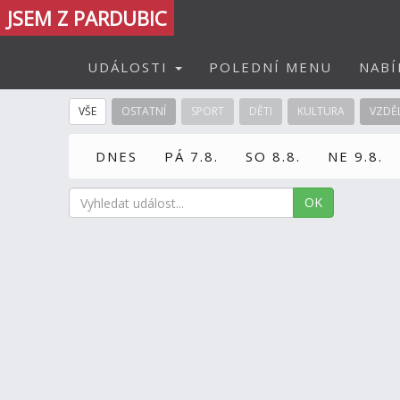
JSEM Z PARDUBIC
UDÁLOSTI
POLEDNÍ MENU
NABÍ
VŠE
OSTATNÍ
SPORT
DĚTI
KULTURA
VZDĚ
DNES
PÁ 7.8.
SO 8.8.
NE 9.8.
OK