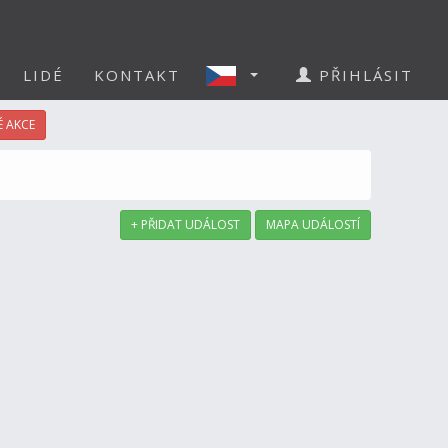
LIDÉ
KONTAKT
PŘIHLÁSIT
 AKCE
+ PŘIDAT UDÁLOST
MAPA UDÁLOSTÍ