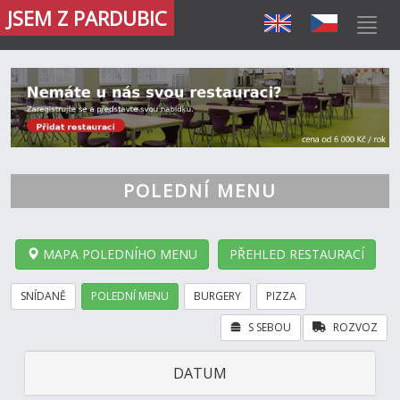
JSEM Z PARDUBIC
POLEDNÍ MENU
MAPA POLEDNÍHO MENU
PŘEHLED RESTAURACÍ
SNÍDANĚ
POLEDNÍ MENU
BURGERY
PIZZA
S SEBOU
ROZVOZ
DATUM