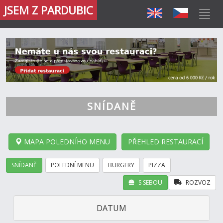
JSEM Z PARDUBIC
SNÍDANĚ
MAPA POLEDNÍHO MENU
PŘEHLED RESTAURACÍ
SNÍDANĚ
POLEDNÍ MENU
BURGERY
PIZZA
S SEBOU
ROZVOZ
DATUM