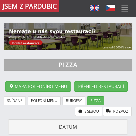
JSEM Z PARDUBIC
PIZZA
MAPA POLEDNÍHO MENU
PŘEHLED RESTAURACÍ
SNÍDANĚ
POLEDNÍ MENU
BURGERY
PIZZA
S SEBOU
ROZVOZ
DATUM