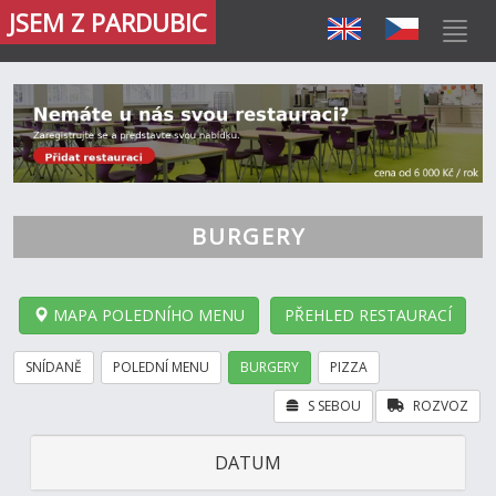
JSEM Z PARDUBIC
BURGERY
MAPA POLEDNÍHO MENU
PŘEHLED RESTAURACÍ
SNÍDANĚ
POLEDNÍ MENU
BURGERY
PIZZA
S SEBOU
ROZVOZ
DATUM