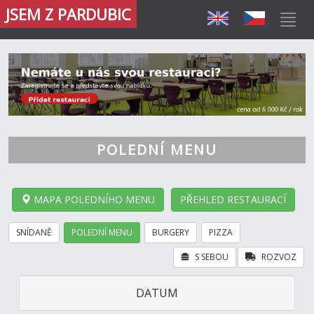
JSEM Z PARDUBIC
POLEDNÍ MENU
MAPA POLEDNÍHO MENU
PŘEHLED RESTAURACÍ
SNÍDANĚ
POLEDNÍ MENU
BURGERY
PIZZA
S SEBOU
ROZVOZ
DATUM