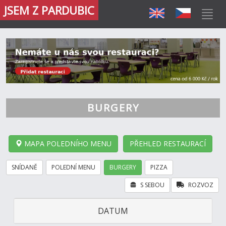
JSEM Z PARDUBIC
BURGERY
MAPA POLEDNÍHO MENU
PŘEHLED RESTAURACÍ
SNÍDANĚ
POLEDNÍ MENU
BURGERY
PIZZA
S SEBOU
ROZVOZ
DATUM