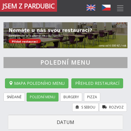
JSEM Z PARDUBIC
POLEDNÍ MENU
MAPA POLEDNÍHO MENU
PŘEHLED RESTAURACÍ
SNÍDANĚ
POLEDNÍ MENU
BURGERY
PIZZA
S SEBOU
ROZVOZ
DATUM