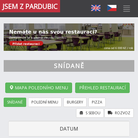
JSEM Z PARDUBIC
SNÍDANĚ
MAPA POLEDNÍHO MENU
PŘEHLED RESTAURACÍ
SNÍDANĚ
POLEDNÍ MENU
BURGERY
PIZZA
S SEBOU
ROZVOZ
DATUM