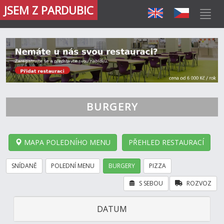
JSEM Z PARDUBIC
BURGERY
MAPA POLEDNÍHO MENU
PŘEHLED RESTAURACÍ
SNÍDANĚ
POLEDNÍ MENU
BURGERY
PIZZA
S SEBOU
ROZVOZ
DATUM