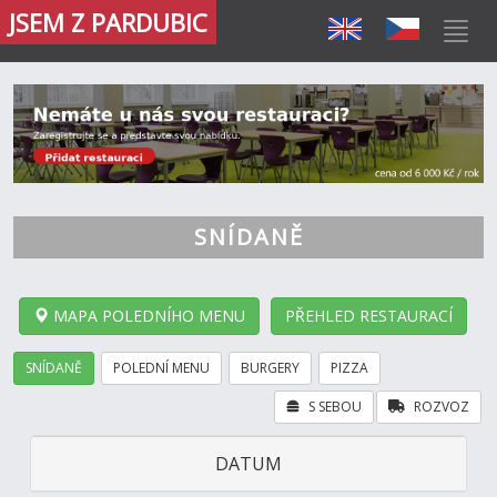
JSEM Z PARDUBIC
SNÍDANĚ
MAPA POLEDNÍHO MENU
PŘEHLED RESTAURACÍ
SNÍDANĚ
POLEDNÍ MENU
BURGERY
PIZZA
S SEBOU
ROZVOZ
DATUM