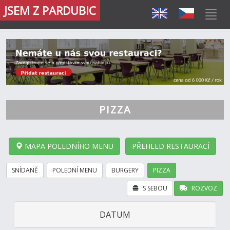
JSEM Z PARDUBIC
PIZZA
MAPA POLEDNÍHO MENU
PŘEHLED RESTAURACÍ
SNÍDANĚ
POLEDNÍ MENU
BURGERY
PIZZA
S SEBOU
ROZVOZ
DATUM