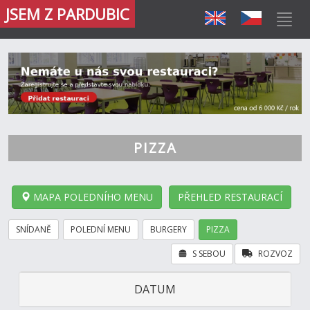
JSEM Z PARDUBIC
PIZZA
MAPA POLEDNÍHO MENU
PŘEHLED RESTAURACÍ
SNÍDANĚ
POLEDNÍ MENU
BURGERY
PIZZA
S SEBOU
ROZVOZ
DATUM