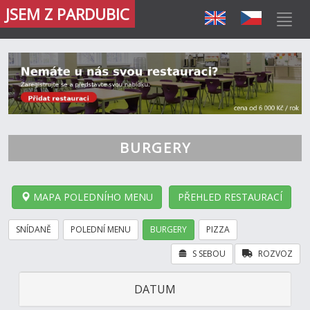
JSEM Z PARDUBIC
BURGERY
MAPA POLEDNÍHO MENU
PŘEHLED RESTAURACÍ
SNÍDANĚ
POLEDNÍ MENU
BURGERY
PIZZA
S SEBOU
ROZVOZ
DATUM