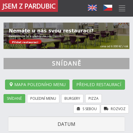
JSEM Z PARDUBIC
SNÍDANĚ
MAPA POLEDNÍHO MENU
PŘEHLED RESTAURACÍ
SNÍDANĚ
POLEDNÍ MENU
BURGERY
PIZZA
S SEBOU
ROZVOZ
DATUM