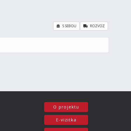
S SEBOU
ROZVOZ
O projektu
E-vizitka